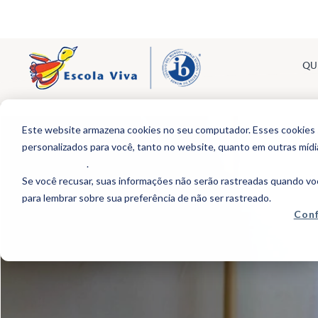
QU
Skip
'
to
Este website armazena cookies no seu computador. Esses cookies sã
content
personalizados para você, tanto no website, quanto em outras míd
de Privacidade
.
Se você recusar, suas informações não serão rastreadas quando vo
para lembrar sobre sua preferência de não ser rastreado.
Conf