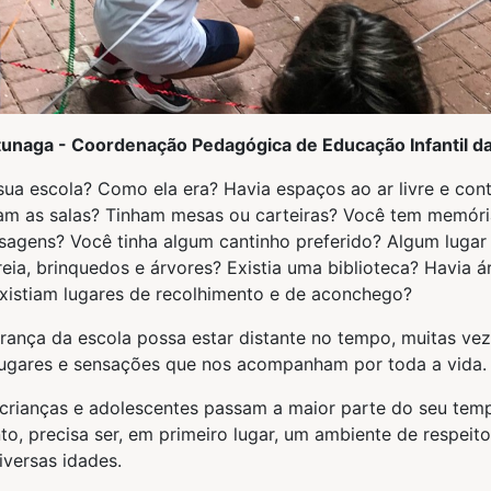
tunaga - Coordenação Pedagógica de Educação Infantil da
sua escola? Como ela era? Havia espaços ao ar livre e con
m as salas? Tinham mesas ou carteiras? Você tem memória
aisagens? Você tinha algum cantinho preferido? Algum luga
eia, brinquedos e árvores? Existia uma biblioteca? Havia á
Existiam lugares de recolhimento e de aconchego?
ança da escola possa estar distante no tempo, muitas ve
ugares e sensações que nos acompanham por toda a vida.
 crianças e adolescentes passam a maior parte do seu te
nto, precisa ser, em primeiro lugar, um ambiente de respeit
iversas idades.