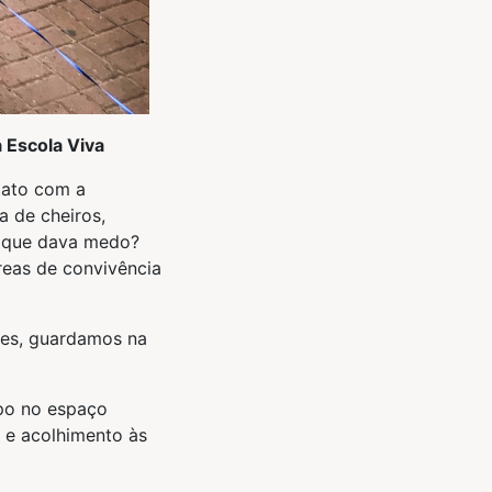
 Escola Viva
tato com a
 de cheiros,
r que dava medo?
reas de convivência
zes, guardamos na
mpo no espaço
o e acolhimento às